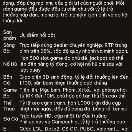
dạng, đáp ứng mọi nhu cầu giải trí của người chơi. Mỗi
sảnh game đều được đầu tư chỉn chu với tỷ lệ trả
thưởng hấp dẫn, mang lại trải nghiệm kịch tính và cơ hội
thắng lớn.
Sản
Ưu điểm nổi bật
phẩm
Sòng
Trực tiếp cùng dealer chuyên nghiệp, RTP trung
Bài
bình trên 98%, tốc độ quay nhanh và minh bạch.
Hơn 500 slot game đa chủ đề, jackpot có thể
Nổ Hũ
lên đến hàng tỷ đồng, cơ hội nổ hũ chỉ sau vài
lượt quay
Bắn
Giao diện 3D sinh động, tỷ lệ đổi thưởng lên đến
Cá
1:100, săn boss nhận thưởng cực khủng
Game
Tiến lên, Mậu binh, Phỏm, Xì tố… với phòng chơi
Bài
từ 10K đến 10M, phù hợp cả tân thủ lẫn cao thủ
Thể
Tỷ lệ kèo cạnh tranh, hơn 1.000 trận đấu cập
Thao
nhật mỗi ngày, đầy đủ bóng đá, bóng rổ, tennis
Trực tuyến HD, cập nhật từ đấu trường
Đá Gà
Philippines và Campuchia, tỷ lệ trả thưởng cao
E-
Cược LOL, Dota2, CS:GO, PUBG, Valorant,… với