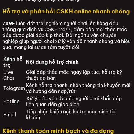
Hỗ trợ và phản hồi CSKH online nhanh chóng
789F
luôn đặt trải nghiệm người chơi lên hàng đầu
thông qua dịch vụ CSKH 24/7, đảm bảo mọi thắc mắc
đều được giải đáp kịp thời. Đội ngũ tư vấn chuyên
nghiệp giúp người chơi xử lý vấn đề nhanh chóng và hiệu
quả, mang lại sự an tâm tuyệt đối.
Kênh hỗ
Nội dung hỗ trợ chính
trợ
Live
Giải đáp thắc mắc ngay lập tức, hỗ trợ kỹ
Chat
thuật cơ bản
Kênh hỗ trợ nhanh, nhận thông tin khuyến mãi
Telegram
và hướng dẫn nạp/rút
Xử lý các vấn đề của người chơi khẩn cấp
Hotline
liên quan đến giao dịch
Tiếp nhận khiếu nại, hỗ trợ xác minh tài
Email
khoản
Kênh thanh toán minh bạch và đa dạng