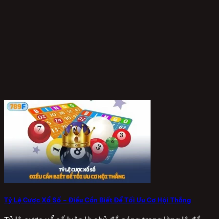
Tỷ Lệ Cược Xổ Số – Điều Cần Biết Để Tối Ưu Cơ Hội Thắng