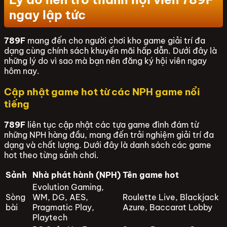
ngay lập tức
789F
mang đến cho người chơi kho game giải trí đa
dạng cùng chính sách khuyến mãi hấp dẫn. Dưới đây là
những lý do vì sao mà bạn nên đăng ký hội viên ngay
hôm nay.
Cập nhật game hot từ các NPH game nổi
tiếng
789F
liên tục cập nhật các tựa game đình đám từ
những NPH hàng đầu, mang đến trải nghiệm giải trí đa
dạng và chất lượng. Dưới đây là danh sách các game
hot theo từng sảnh chơi.
Sảnh
Nhà phát hành (NPH)
Tên game hot
Evolution Gaming,
Sòng
WM, DG, AES,
Roulette Live, Blackjack
bài
Pragmatic Play,
Azure, Baccarat Lobby
Playtech