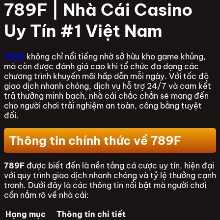
789F | Nhà Cái Casino
Uy Tín #1 Việt Nam
789F
không chỉ nổi tiếng nhờ sở hữu kho game khủng,
mà còn được đánh giá cao khi tổ chức đa dạng các
chương trình khuyến mãi hấp dẫn mỗi ngày. Với tốc độ
giao dịch nhanh chóng, dịch vụ hỗ trợ 24/7 và cam kết
trả thưởng minh bạch, nhà cái chắc chắn sẽ mang đến
cho người chơi trải nghiệm an toàn, công bằng tuyệt
đối.
Thông tin chính thức về 789F
789F
được biết đến là nền tảng cá cược uy tín, hiện đại
với quy trình giao dịch nhanh chóng và tỷ lệ thưởng cạnh
tranh. Dưới đây là các thông tin nổi bật mà người chơi
cần nắm rõ về nhà cái:
Hạng mục
Thông tin chi tiết