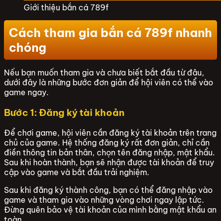
Giới thiệu bắn cá 789f
Cách tham gia bắn cá 789f nhanh
chóng
Nếu bạn muốn tham gia và chưa biết bắt đầu từ đâu,
dưới đây là những bước đơn giản để hội viên có thể vào
game ngay.
Bước 1: Đăng ký tài khoản
Để chơi game, hội viên cần đăng ký tài khoản trên trang
chủ của game. Hệ thống đăng ký rất đơn giản, chỉ cần
điền thông tin bản thân, chọn tên đăng nhập, mật khẩu.
Sau khi hoàn thành, bạn sẽ nhận được tài khoản để truy
cập vào game và bắt đầu trải nghiệm.
Sau khi đăng ký thành công, bạn có thể đăng nhập vào
game và tham gia vào những vòng chơi ngay lập tức.
Đừng quên bảo vệ tài khoản của mình bằng mật khẩu an
toàn.