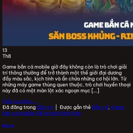
13
Th8
Game bắn cá mobile giờ đây không còn là trò chơi giải
trí thông thường để trở thành một thế giới đại dương
đầy màu sắc, kịch tính và ẩn chứa những cơ hội lớn. Từ
những máy game thùng quen thuộc, trò chơi huyền thoại
này đã có một màn lột xác ngoạn mục […]
Tiếp tục đọc
→
Đã đăng trong
Bắn cá
|
Được gắn thẻ
Bắn cá
,
Game
bắn cá mobile
Để lại một bình luận
Bắn cá