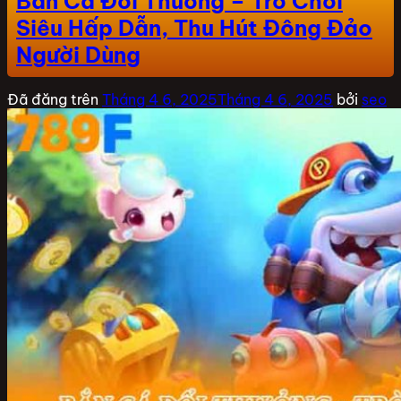
Bắn Cá Đổi Thưởng – Trò Chơi
Siêu Hấp Dẫn, Thu Hút Đông Đảo
Người Dùng
Đã đăng trên
Tháng 4 6, 2025
Tháng 4 6, 2025
bởi
seo