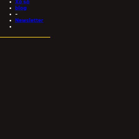
Xổ số
blog
-
Newsletter