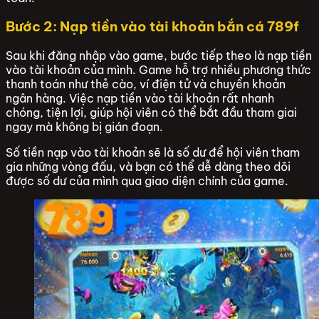
Bước 2: Nạp tiền vào tài khoản bắn cá 789f
Sau khi đăng nhập vào game, bước tiếp theo là nạp tiền
vào tài khoản của mình. Game hỗ trợ nhiều phương thức
thanh toán như thẻ cào, ví điện tử và chuyển khoản
ngân hàng. Việc nạp tiền vào tài khoản rất nhanh
chóng, tiện lợi, giúp hội viên có thể bắt đầu tham giai
ngay mà không bị gián đoạn.
Số tiền nạp vào tài khoản sẽ là số dư để hội viên tham
gia những vòng đấu, và bạn có thể dễ dàng theo dõi
được số dư của mình qua giao diện chính của game.