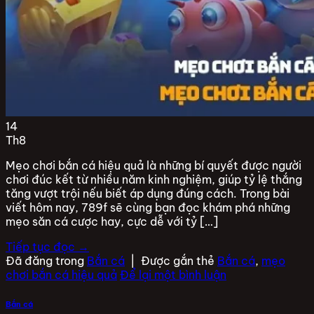
14
Th8
Mẹo chơi bắn cá hiệu quả là những bí quyết được người
chơi đúc kết từ nhiều năm kinh nghiệm, giúp tỷ lệ thắng
tăng vượt trội nếu biết áp dụng đúng cách. Trong bài
viết hôm nay, 789f sẽ cùng bạn đọc khám phá những
mẹo săn cá cược hay, cực dễ với tỷ […]
Tiếp tục đọc
→
Đã đăng trong
Bắn cá
|
Được gắn thẻ
Bắn cá
,
mẹo
chơi bắn cá hiệu quả
Để lại một bình luận
Bắn cá