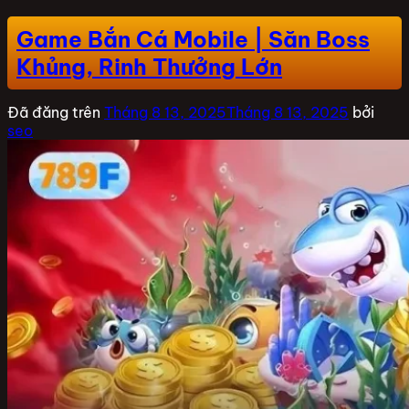
Game Bắn Cá Mobile | Săn Boss
Khủng, Rinh Thưởng Lớn
Đã đăng trên
Tháng 8 13, 2025
Tháng 8 13, 2025
bởi
seo