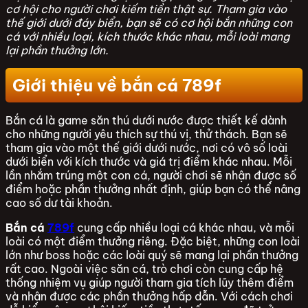
cơ hội cho người chơi kiếm tiền thật sự. Tham gia vào
thế giới dưới đáy biển, bạn sẽ có cơ hội bắn những con
cá với nhiều loại, kích thước khác nhau, mỗi loài mang
lại phần thưởng lớn.
Giới thiệu về bắn cá 789f
Bắn cá là game săn thú dưới nước được thiết kế dành
cho những người yêu thích sự thú vị, thử thách. Bạn sẽ
tham gia vào một thế giới dưới nước, nơi có vô số loài
dưới biển với kích thước và giá trị điểm khác nhau. Mỗi
lần nhắm trúng một con cá, người chơi sẽ nhận được số
điểm hoặc phần thưởng nhất định, giúp bạn có thể nâng
cao số dư tài khoản.
Bắn cá
789f
cung cấp nhiều loại cá khác nhau, và mỗi
loài có một điểm thưởng riêng. Đặc biệt, những con loài
lớn như boss hoặc các loài quý sẽ mang lại phần thưởng
rất cao. Ngoài việc săn cá, trò chơi còn cung cấp hệ
thống nhiệm vụ giúp người tham gia tích lũy thêm điểm
và nhận được các phần thưởng hấp dẫn. Với cách chơi