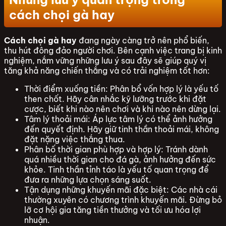
cách chọi gà hay
Cách chọi gà hay
đang ngày càng trở nên phổ biến,
thu hút đông đảo người chơi. Bên cạnh việc trang bị kinh
nghiệm, nắm vững những lưu ý sau đây sẽ giúp quý vị
tăng khả năng chiến thắng và có trải nghiệm tốt hơn:
Thời điểm xuống tiền: Phân bổ vốn hợp lý là yếu tố
then chốt. Hãy cân nhắc kỹ lưỡng trước khi đặt
cược, biết khi nào nên chơi và khi nào nên dừng lại.
Tâm lý thoải mái: Áp lực tâm lý có thể ảnh hưởng
đến quyết định. Hãy giữ tinh thần thoải mái, không
đặt nặng việc thắng thua.
Phân bố thời gian phù hợp và hợp lý: Tránh dành
quá nhiều thời gian cho đá gà, ảnh hưởng đến sức
khỏe. Tinh thần tỉnh táo là yếu tố quan trọng để
đưa ra những lựa chọn sáng suốt.
Tận dụng những khuyến mãi đặc biệt: Các nhà cái
thường xuyên có chương trình khuyến mãi. Đừng bỏ
lỡ cơ hội gia tăng tiền thưởng và tối ưu hóa lợi
nhuận.