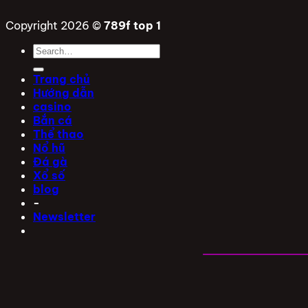
Copyright 2026 ©
789f top 1
Trang chủ
Hướng dẫn
casino
Bắn cá
Thể thao
Nổ hũ
Đá gà
Xổ số
blog
-
Newsletter