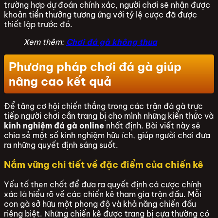
trường hợp dự đoán chính xác, người chơi sẽ nhận được
khoản tiền thưởng tương ứng với tỷ lệ cược đã được
thiết lập trước đó.
Xem thêm:
Chơi đá gà không thua
Phương pháp chơi đá gà giúp
nâng cao kết quả
Để tăng cơ hội chiến thắng trong các trận đá gà trực
tiếp người chơi cần trang bị cho mình những kiến thức và
kinh nghiệm đá gà online
nhất định. Bài viết này sẽ
chia sẻ một số kinh nghiệm hữu ích, giúp người chơi đưa
ra những quyết định sáng suốt.
Nắm vững chi tiết về đặc điểm của chiến kê
Yếu tố then chốt để đưa ra quyết định cá cược chính
xác là hiểu rõ về các chiến kê tham gia trận đấu. Mỗi
con gà sở hữu một phong độ và khả năng chiến đấu
riêng biệt. Những chiến kê được trang bị cựa thường có