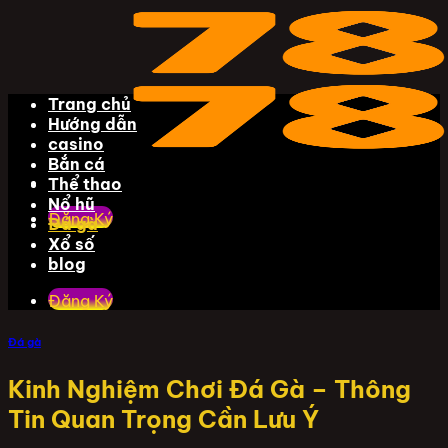
Chuyển
đến
nội
dung
Trang chủ
Hướng dẫn
casino
Bắn cá
Thể thao
Nổ hũ
Đăng Ký
Đá gà
Xổ số
blog
Đăng Ký
Đá gà
Kinh Nghiệm Chơi Đá Gà – Thông
Tin Quan Trọng Cần Lưu Ý