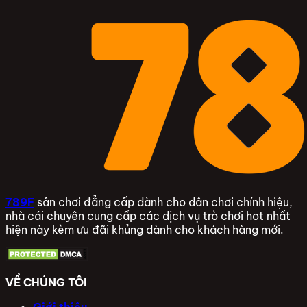
789F
sân chơi đẳng cấp dành cho dân chơi chính hiệu,
nhà cái chuyên cung cấp các dịch vụ trò chơi hot nhất
hiện này kèm ưu đãi khủng dành cho khách hàng mới.
VỀ CHÚNG TÔI