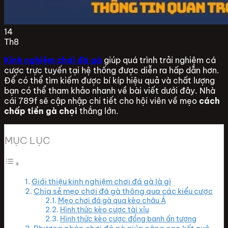
14
Th8
Kinh nghiệm chơi đá gà
giúp quá trình trải nghiệm cá
cược trực tuyến tại hệ thống được diễn ra hấp dẫn hơn.
Để có thể tìm kiếm được bí kíp hiệu quả và chất lượng
bạn có thể tham khảo nhanh về bài viết dưới đây. Nhà
cái 789f sẽ cập nhập chi tiết cho hội viên về mẹo
cách
chấp tiền gà chọi
thắng lớn.
MỤC LỤC
Giới thiệu kinh nghiệm chơi đá gà là gì
Chia sẻ mẹo chơi đá gà thông qua các kiểu cược
Mẹo chơi đá gà qua kèo châu Á
Hình thức kèo cược tài xỉu
Hình thức kèo cược đồng banh ấn tượng