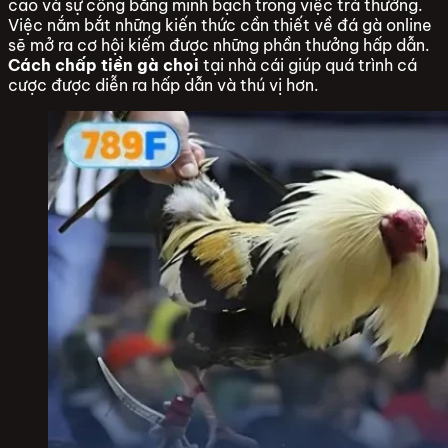
cao và sự công bằng minh bạch trong việc trả thưởng.
Việc nắm bắt những kiến thức cần thiết về đá gà online
sẽ mở ra cơ hội kiếm được những phần thưởng hấp dẫn.
Cách chấp tiền gà chọi
tại nhà cái giúp quá trình cá
cược được diễn ra hấp dẫn và thú vị hơn.