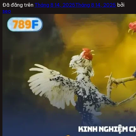
Đã đăng trên
Tháng 8 14, 2025
Tháng 8 14, 2025
bởi
seo