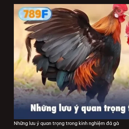
Những lưu ý quan trọng trong kinh nghiệm đá gà