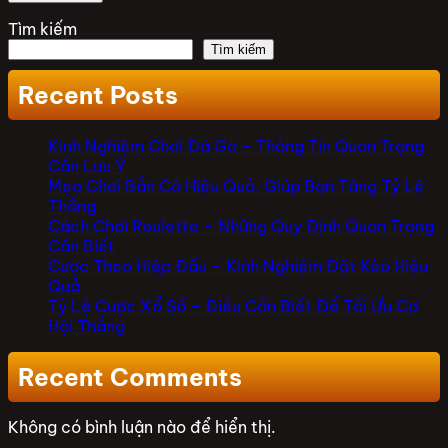
Tìm kiếm
Tìm kiếm
Recent Posts
Kinh Nghiệm Chơi Đá Gà – Thông Tin Quan Trọng
Cần Lưu Ý
Mẹo Chơi Bắn Cá Hiệu Quả, Giúp Bạn Tăng Tỷ Lệ
Thắng
Cách Chơi Roulette – Những Quy Định Quan Trọng
Cần Biết
Cược Theo Hiệp Đấu – Kinh Nghiệm Đặt Kèo Hiệu
Quả
Tỷ Lệ Cược Xổ Số – Điều Cần Biết Để Tối Ưu Cơ
Hội Thắng
Recent Comments
Không có bình luận nào để hiển thị.