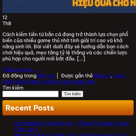
12
Th8
Cách kiếm tiền từ bắn cá đang trở thành lựa chọn phổ
biến của nhiều game thủ nhờ tính giải trí cao và khả
năng sinh lời. Bài viết dưới đây sẽ hướng dẫn bạn cách
chơi hiệu quả, mẹo tăng tỷ lệ thắng và các chiến lược
phù hợp cho người mới bắt đầu. […]
Tiếp tục đọc
→
Đã đăng trong
Bắn cá
|
Được gắn thẻ
Bắn cá
,
cách
kiếm tiền từ bắn cá
Để lại một bình luận
Tìm kiếm
Tìm kiếm
Recent Posts
Kinh Nghiệm Chơi Đá Gà – Thông Tin Quan Trọng
Cần Lưu Ý
Mẹo Chơi Bắn Cá Hiệu Quả, Giúp Bạn Tăng Tỷ Lệ