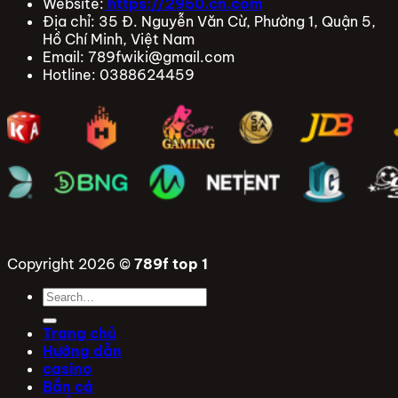
Website:
https://2950.cn.com
Địa chỉ: 35 Đ. Nguyễn Văn Cừ, Phường 1, Quận 5,
Hồ Chí Minh, Việt Nam
Email:
789fwiki@gmail.com
Hotline: 0388624459
Copyright 2026 ©
789f top 1
Trang chủ
Hướng dẫn
casino
Bắn cá