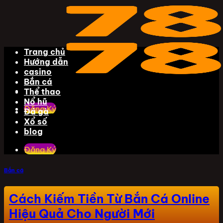
Chuyển
đến
nội
dung
Trang chủ
Hướng dẫn
casino
Bắn cá
Thể thao
Nổ hũ
Đăng Ký
Đá gà
Xổ số
blog
Đăng Ký
Bắn cá
Cách Kiếm Tiền Từ Bắn Cá Online
Hiệu Quả Cho Người Mới