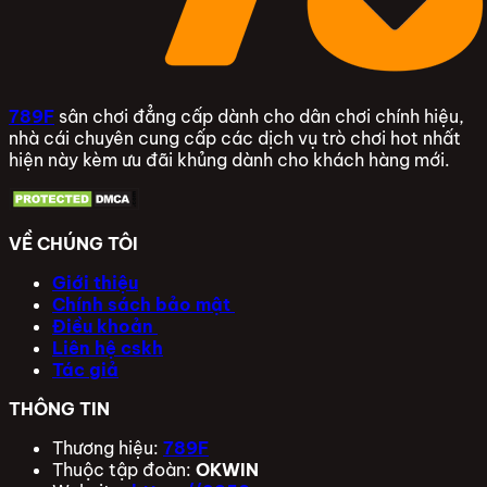
789F
sân chơi đẳng cấp dành cho dân chơi chính hiệu,
nhà cái chuyên cung cấp các dịch vụ trò chơi hot nhất
hiện này kèm ưu đãi khủng dành cho khách hàng mới.
VỀ CHÚNG TÔI
Giới thiệu
Chính sách bảo mật
Điều khoản
Liên hệ cskh
Tác giả
THÔNG TIN
Thương hiệu:
789F
Thuộc tập đoàn:
OKWIN