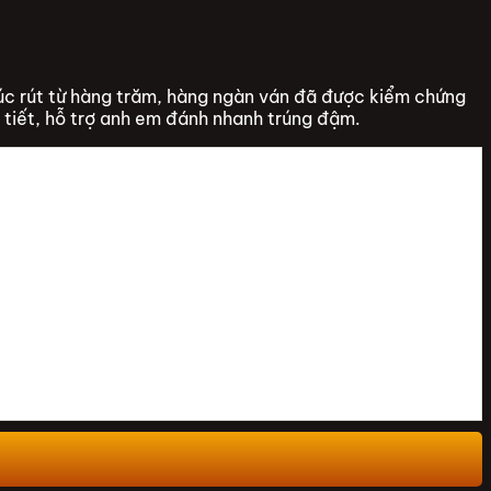
 đúc rút từ hàng trăm, hàng ngàn ván đã được kiểm chứng
 tiết, hỗ trợ anh em đánh nhanh trúng đậm.