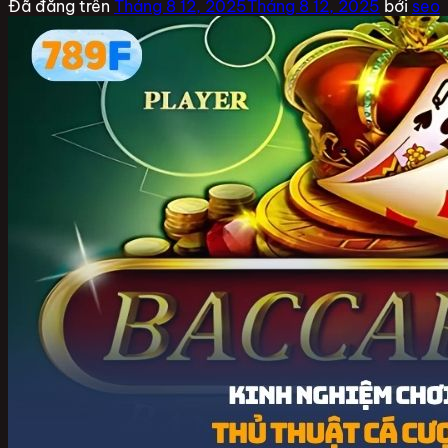
Đã đăng trên
Tháng 8 12, 2025
Tháng 8 12, 2025
bởi
seo