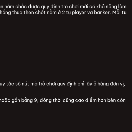
 bạn nắm chắc được quy định trò chơi mới có khả năng làm
hắng thua then chốt nằm ở 2 tụ player và banker. Mỗi tụ
y tắc số nút mà trò chơi quy định chỉ lấy ở hàng đơn vị,
g hoặc gần bằng 9, đồng thời cũng cao điểm hơn bên còn