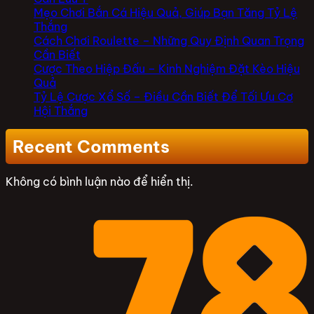
Mẹo Chơi Bắn Cá Hiệu Quả, Giúp Bạn Tăng Tỷ Lệ
Thắng
Cách Chơi Roulette – Những Quy Định Quan Trọng
Cần Biết
Cược Theo Hiệp Đấu – Kinh Nghiệm Đặt Kèo Hiệu
Quả
Tỷ Lệ Cược Xổ Số – Điều Cần Biết Để Tối Ưu Cơ
Hội Thắng
Recent Comments
Không có bình luận nào để hiển thị.