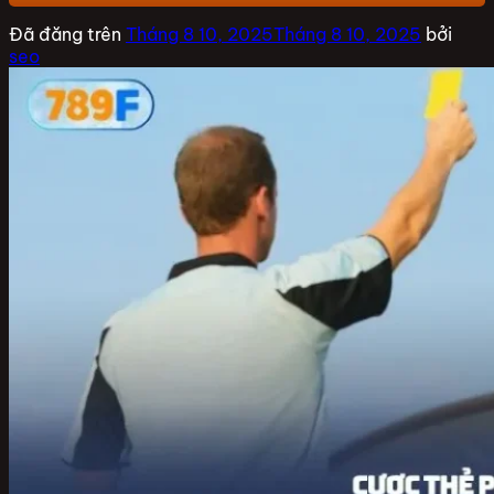
Đã đăng trên
Tháng 8 10, 2025
Tháng 8 10, 2025
bởi
seo