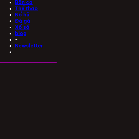
Bắn cá
Thể thao
Nổ hũ
Đá gà
Xổ số
blog
-
Newsletter